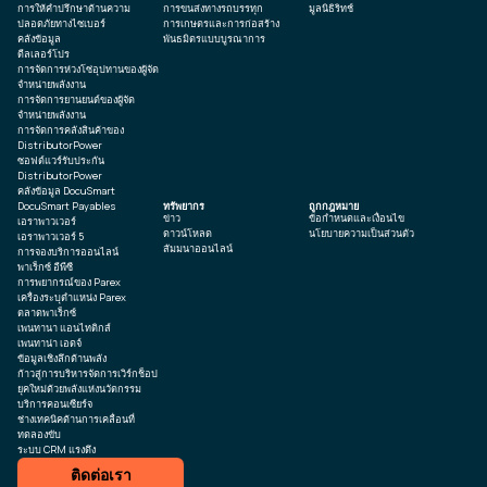
การให้คำปรึกษาด้านความ
การขนส่งทางรถบรรทุก
มูลนิธิริทช์
ปลอดภัยทางไซเบอร์
การเกษตรและการก่อสร้าง
คลังข้อมูล
พันธมิตรแบบบูรณาการ
ดีลเลอร์โปร
การจัดการห่วงโซ่อุปทานของผู้จัด
จำหน่ายพลังงาน
การจัดการยานยนต์ของผู้จัด
จำหน่ายพลังงาน
การจัดการคลังสินค้าของ
DistributorPower
ซอฟต์แวร์รับประกัน
DistributorPower
คลังข้อมูล DocuSmart
DocuSmart Payables
ทรัพยากร
ถูกกฎหมาย
ข่าว
ข้อกำหนดและเงื่อนไข
เอราพาวเวอร์
ดาวน์โหลด
นโยบายความเป็นส่วนตัว
เอราพาวเวอร์ 5
สัมมนาออนไลน์
การจองบริการออนไลน์
พาเร็กซ์ อีพีซี
การพยากรณ์ของ Parex
เครื่องระบุตำแหน่ง Parex
ตลาดพาเร็กซ์
เพนทานา แอนไทติกส์
เพนทาน่า เอดจ์
ข้อมูลเชิงลึกด้านพลัง
ก้าวสู่การบริหารจัดการเวิร์กช็อป
ยุคใหม่ด้วยพลังแห่งนวัตกรรม
บริการคอนเซียร์จ
ช่างเทคนิคด้านการเคลื่อนที่
ทดลองขับ
ระบบ CRM แรงดึง
ติดต่อเรา