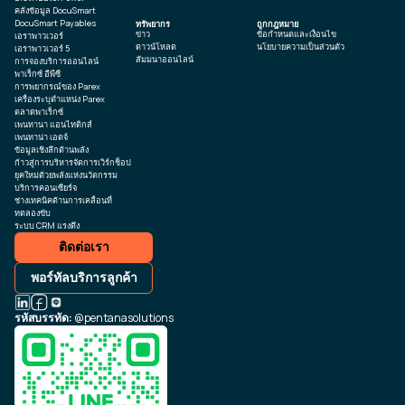
คลังข้อมูล DocuSmart
DocuSmart Payables
ทรัพยากร
ถูกกฎหมาย
ข่าว
ข้อกำหนดและเงื่อนไข
เอราพาวเวอร์
ดาวน์โหลด
นโยบายความเป็นส่วนตัว
เอราพาวเวอร์ 5
สัมมนาออนไลน์
การจองบริการออนไลน์
พาเร็กซ์ อีพีซี
การพยากรณ์ของ Parex
เครื่องระบุตำแหน่ง Parex
ตลาดพาเร็กซ์
เพนทานา แอนไทติกส์
เพนทาน่า เอดจ์
ข้อมูลเชิงลึกด้านพลัง
ก้าวสู่การบริหารจัดการเวิร์กช็อป
ยุคใหม่ด้วยพลังแห่งนวัตกรรม
บริการคอนเซียร์จ
ช่างเทคนิคด้านการเคลื่อนที่
ทดลองขับ
ระบบ CRM แรงดึง
ติดต่อเรา
พอร์ทัลบริการลูกค้า
รหัสบรรทัด:
@pentanasolutions