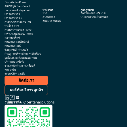
DistributorPower
คลังข้อมูล DocuSmart
DocuSmart Payables
ทรัพยากร
ถูกกฎหมาย
ข่าว
ข้อกำหนดและเงื่อนไข
เอราพาวเวอร์
ดาวน์โหลด
นโยบายความเป็นส่วนตัว
เอราพาวเวอร์ 5
สัมมนาออนไลน์
การจองบริการออนไลน์
พาเร็กซ์ อีพีซี
การพยากรณ์ของ Parex
เครื่องระบุตำแหน่ง Parex
ตลาดพาเร็กซ์
เพนทานา แอนไทติกส์
เพนทาน่า เอดจ์
ข้อมูลเชิงลึกด้านพลัง
ก้าวสู่การบริหารจัดการเวิร์กช็อป
ยุคใหม่ด้วยพลังแห่งนวัตกรรม
บริการคอนเซียร์จ
ช่างเทคนิคด้านการเคลื่อนที่
ทดลองขับ
ระบบ CRM แรงดึง
ติดต่อเรา
พอร์ทัลบริการลูกค้า
รหัสบรรทัด:
@pentanasolutions