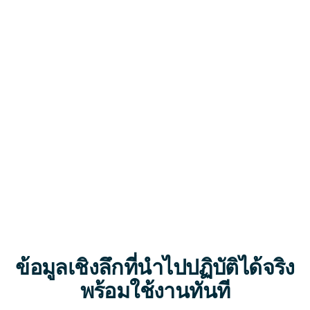
มุมมอง 360
การเข้าถึงผ่าน
การผสานรวม
องศา
มือถือ
อย่างราบรื่น
ใช้งานง่าย
การแสดงผล
ตัวชี้วัด
แบบกำหนดเอง
ประสิทธิภาพ
และการรายงาน
ข้อมูลเชิงลึกที่นำไปปฏิบัติได้จริง
พร้อมใช้งานทันที