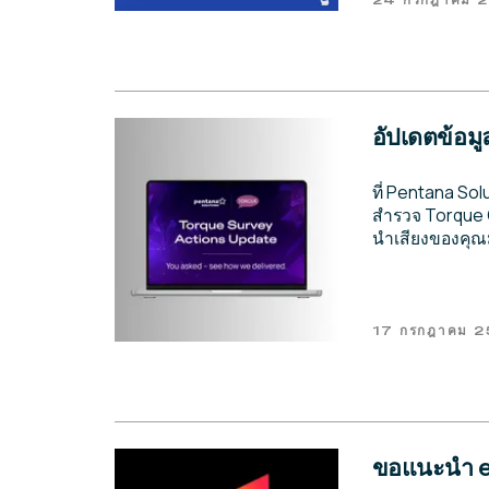
24 กรกฎาคม 
อัปเดตข้อม
ที่ Pentana So
สำรวจ Torque Cus
นำเสียงของคุณม
17 กรกฎาคม 
ขอแนะนำ er