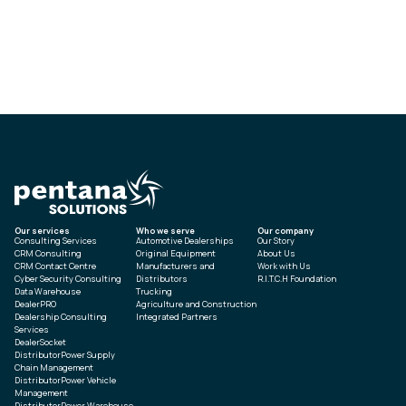
Our services
Who we serve
Our company
Consulting Services
Automotive Dealerships
Our Story
CRM Consulting
Original Equipment
About Us
CRM Contact Centre
Manufacturers and
Work with Us
Cyber Security Consulting
Distributors
R.I.T.C.H Foundation
Data Warehouse
Trucking
DealerPRO
Agriculture and Construction
Dealership Consulting
Integrated Partners
Services
DealerSocket
DistributorPower Supply
Chain Management
DistributorPower Vehicle
Management
DistributorPower Warehouse