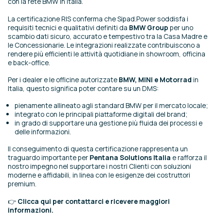
con la rete BMW in Italia.
La certificazione RIS conferma che Sipad.Power soddisfa i
requisiti tecnici e qualitativi definiti da
BMW Group
per uno
scambio dati sicuro, accurato e tempestivo tra la Casa Madre e
le Concessionarie. Le integrazioni realizzate contribuiscono a
rendere più efficienti le attività quotidiane in showroom, officina
e back-office.
Per i dealer e le officine autorizzate
BMW, MINI e Motorrad
in
Italia, questo significa poter contare su un DMS:
pienamente allineato agli standard BMW per il mercato locale;
integrato con le principali piattaforme digitali del brand;
in grado di supportare una gestione più fluida dei processi e
delle informazioni.
Il conseguimento di questa certificazione rappresenta un
traguardo importante per
Pentana Solutions Italia
e rafforza il
nostro impegno nel supportare i nostri Clienti con soluzioni
moderne e affidabili, in linea con le esigenze dei costruttori
premium.
👉
Clicca qui per contattarci e ricevere maggiori
informazioni.