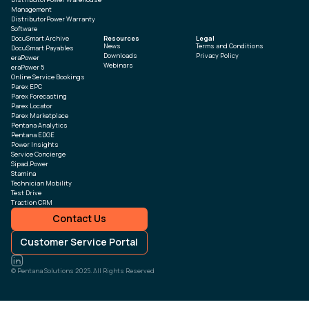
Management
DistributorPower Warranty
Software
DocuSmart Archive
Resources
Legal
News
Terms and Conditions
DocuSmart Payables
Downloads
Privacy Policy
eraPower
Webinars
eraPower 5
Online Service Bookings
Parex EPC
Parex Forecasting
Parex Locator
Parex Marketplace
Pentana Analytics
Pentana EDGE
Power Insights
Service Concierge
Sipad.Power
Stamina
Technician Mobility
Test Drive
Traction CRM
Contact Us
Customer Service Portal
© Pentana Solutions 2025. All Rights Reserved